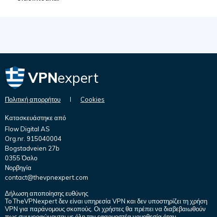
VPN
expert
Πολιτική απορρήτου
Cookies
Κατασκευάστηκε από
Flow Digital AS
Org.nr. 915040004
Bogstadveien 27b
0355 Όσλο
Νορβηγία
contact@thevpnexpert.com
Δήλωση αποποίησης ευθύνης
Το TheVPNexpert δεν είναι υπηρεσία VPN και δεν υποστηρίζει τη χρήση
VPN για παράνομους σκοπούς. Οι χρήστες θα πρέπει να διαβεβαιωθούν
πως συμμορφώνονται με όλη την εφαρμοστέα νομοθεσία όταν