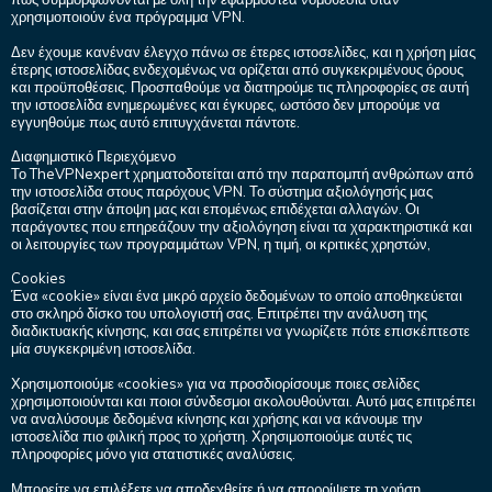
χρησιμοποιούν ένα πρόγραμμα VPN.
Δεν έχουμε κανέναν έλεγχο πάνω σε έτερες ιστοσελίδες, και η χρήση μίας
έτερης ιστοσελίδας ενδεχομένως να ορίζεται από συγκεκριμένους όρους
και προϋποθέσεις. Προσπαθούμε να διατηρούμε τις πληροφορίες σε αυτή
την ιστοσελίδα ενημερωμένες και έγκυρες, ωστόσο δεν μπορούμε να
εγγυηθούμε πως αυτό επιτυγχάνεται πάντοτε.
Διαφημιστικό Περιεχόμενο
Το TheVPNexpert χρηματοδοτείται από την παραπομπή ανθρώπων από
την ιστοσελίδα στους παρόχους VPN. Το σύστημα αξιολόγησής μας
βασίζεται στην άποψη μας και επομένως επιδέχεται αλλαγών. Οι
παράγοντες που επηρεάζουν την αξιολόγηση είναι τα χαρακτηριστικά και
οι λειτουργίες των προγραμμάτων VPN, η τιμή, οι κριτικές χρηστών,
Cookies
Ένα «cookie» είναι ένα μικρό αρχείο δεδομένων το οποίο αποθηκεύεται
στο σκληρό δίσκο του υπολογιστή σας. Επιτρέπει την ανάλυση της
διαδικτυακής κίνησης, και σας επιτρέπει να γνωρίζετε πότε επισκέπτεστε
μία συγκεκριμένη ιστοσελίδα.
Χρησιμοποιούμε «cookies» για να προσδιορίσουμε ποιες σελίδες
χρησιμοποιούνται και ποιοι σύνδεσμοι ακολουθούνται. Αυτό μας επιτρέπει
να αναλύσουμε δεδομένα κίνησης και χρήσης και να κάνουμε την
ιστοσελίδα πιο φιλική προς το χρήστη. Χρησιμοποιούμε αυτές τις
πληροφορίες μόνο για στατιστικές αναλύσεις.
Μπορείτε να επιλέξετε να αποδεχθείτε ή να απορρίψετε τη χρήση