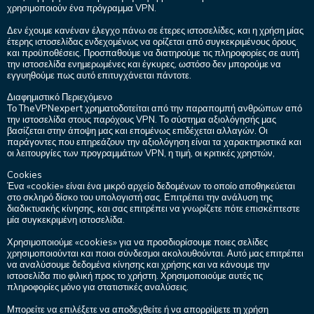
χρησιμοποιούν ένα πρόγραμμα VPN.
Δεν έχουμε κανέναν έλεγχο πάνω σε έτερες ιστοσελίδες, και η χρήση μίας
έτερης ιστοσελίδας ενδεχομένως να ορίζεται από συγκεκριμένους όρους
και προϋποθέσεις. Προσπαθούμε να διατηρούμε τις πληροφορίες σε αυτή
την ιστοσελίδα ενημερωμένες και έγκυρες, ωστόσο δεν μπορούμε να
εγγυηθούμε πως αυτό επιτυγχάνεται πάντοτε.
Διαφημιστικό Περιεχόμενο
Το TheVPNexpert χρηματοδοτείται από την παραπομπή ανθρώπων από
την ιστοσελίδα στους παρόχους VPN. Το σύστημα αξιολόγησής μας
βασίζεται στην άποψη μας και επομένως επιδέχεται αλλαγών. Οι
παράγοντες που επηρεάζουν την αξιολόγηση είναι τα χαρακτηριστικά και
οι λειτουργίες των προγραμμάτων VPN, η τιμή, οι κριτικές χρηστών,
Cookies
Ένα «cookie» είναι ένα μικρό αρχείο δεδομένων το οποίο αποθηκεύεται
στο σκληρό δίσκο του υπολογιστή σας. Επιτρέπει την ανάλυση της
διαδικτυακής κίνησης, και σας επιτρέπει να γνωρίζετε πότε επισκέπτεστε
μία συγκεκριμένη ιστοσελίδα.
Χρησιμοποιούμε «cookies» για να προσδιορίσουμε ποιες σελίδες
χρησιμοποιούνται και ποιοι σύνδεσμοι ακολουθούνται. Αυτό μας επιτρέπει
να αναλύσουμε δεδομένα κίνησης και χρήσης και να κάνουμε την
ιστοσελίδα πιο φιλική προς το χρήστη. Χρησιμοποιούμε αυτές τις
πληροφορίες μόνο για στατιστικές αναλύσεις.
Μπορείτε να επιλέξετε να αποδεχθείτε ή να απορρίψετε τη χρήση